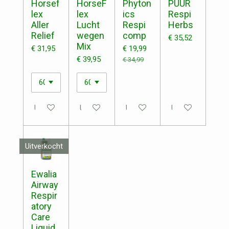
Horsef
HorseF
Phyton
PUUR
lex
lex
ics
Respi
Aller
Lucht
Respi
Herbs
Relief
wegen
comp
€ 35,52
Mix
€ 31,95
€ 19,99
€ 39,95
€ 34,99
Uitgeschakeld
Uitgeschakeld
Uitgeschakeld
Uitgeschakeld
Uitverkocht
Ewalia
Airway
Respir
atory
Care
Liquid