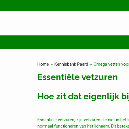
Ga
direct
naar
de
hoofdinhoud
Home
»
Kennisbank Paard
»
Omega vetten voo
Essentiële vetzuren
Hoe zit dat eigenlijk b
Essentiële vetzuren, zijn vetzuren die niet in he
normaal functioneren van het lichaam. Dit bete