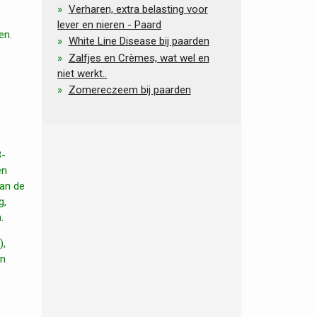
Verharen, extra belasting voor
lever en nieren - Paard
en.
White Line Disease bij paarden
Zalfjes en Crèmes, wat wel en
niet werkt..
Zomereczeem bij paarden
3-
en
van de
g,
.
),
en