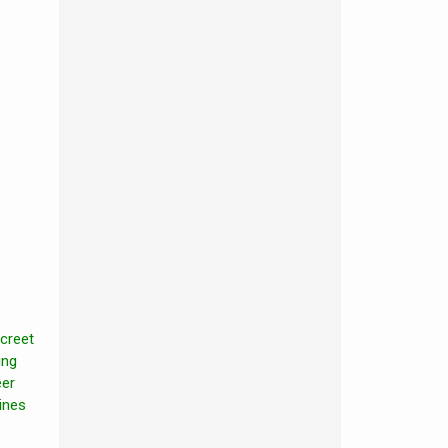
ncreet
ing
eer
ines