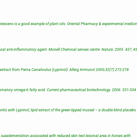
 frutescens is a good example of plant oils. Oriental Pharmacy & experimental medicin
natural anti-inflammatory agent. Monell Chemical senses centre. Nature. 2005. 437, 4
d extract from Perna Canaliculus (Lyprinol). Allerg Immunol 2000;32(7):272-278
lammatory omega-6 fatty acid. Current pharmaceutical biotechnology. 2006. 531-534
tis with Lyprinol, lipid extract of the green-lipped mussel – a double blind placebo
 supplementation associated with reduced skin test lesional area in horses with