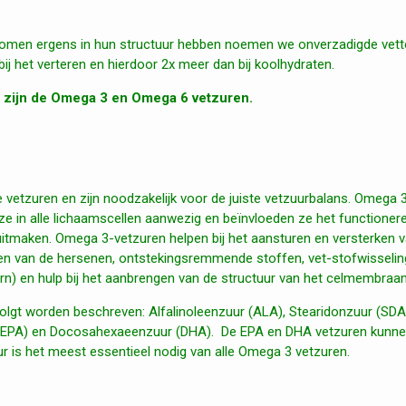
atomen ergens in hun structuur hebben noemen we onverzadigde vett
ij het verteren en hierdoor 2x meer dan bij koolhydraten.
d zijn de Omega 3 en Omega 6 vetzuren.
vetzuren en zijn noodzakelijk voor de juiste vetzuurbalans. Omega 
 ze in alle lichaamscellen aanwezig en beïnvloeden ze het functioner
uitmaken. Omega 3-vetzuren helpen bij het aansturen en versterken 
 van de hersenen, ontstekingsremmende stoffen, vet-stofwisselin
ern) en hulp bij het aanbrengen van de structuur van het celmembraan
lgt worden beschreven: Alfalinoleenzuur (ALA), Stearidonzuur (SDA
 (EPA) en Docosahexaeenzuur (DHA). De EPA en DHA vetzuren kunn
uur is het meest essentieel nodig van alle Omega 3 vetzuren.