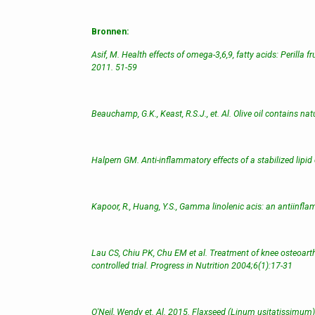
Bronnen:
Asif, M. Health effects of omega-3,6,9, fatty acids: Perilla
2011. 51-59
Beauchamp, G.K., Keast, R.S.J., et. Al. Olive oil contains 
Halpern GM. Anti-inflammatory effects of a stabilized lipi
Kapoor, R., Huang, Y.S., Gamma linolenic acis: an antiinf
Lau CS, Chiu PK, Chu EM et al. Treatment of knee osteoarthri
controlled trial. Progress in Nutrition 2004;6(1):17-31
O'Neil, Wendy et. Al. 2015. Flaxseed (Linum usitatissimum)