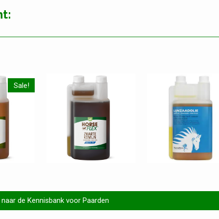
t:
Sale!
 naar de Kennisbank voor Paarden