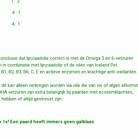
1 : 3
 : 1
 : 1
onclusie dat lijnzaadolie correct is met de Omega 3 en 6-vetzuren
n combinatie met lijnzaadolie of de oliën van Iceland Pet.
B1, B2, B3, B6, C, E en actieve enzymen en krachtige anti-oxidanten.
dit kan alleen verkregen worden via olie die van vis of algen afkomst
DHA vetzuren zijn extra belangrijk bij paarden met eczeemklachten,
ebben of altijd gestresst zijn.
n 1x! Een paard heeft immers geen galblaas.