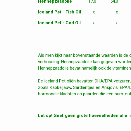
Hennepzaadolie
17,0 54,0 
Iceland Pet - Fish Oil
x x 4
Iceland Pet - Cod Oil
x x 4
Als men kijkt naar bovenstaande waarden is de c
verhouding. Hennepzaadolie kan gegeven worden i
Hennepzaadolie bevat namelijk ook de vitaminen 
De Iceland Pet oliën bevatten DHA/EPA vetzuren, 
zoals Kabbeljauw, Sardientjes en Ansjovis. EPA/
hormonale klachten en paarden die een burn-out h
Let op! Geef geen grote hoeveelheden olie i