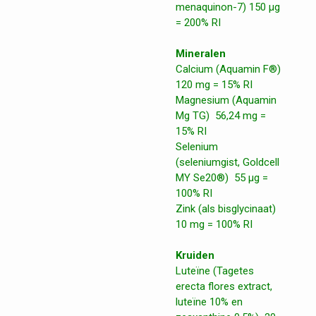
menaquinon-7) 150 μg
= 200% RI
Mineralen
Calcium (Aquamin F®)
120 mg = 15% RI
Magnesium (Aquamin
Mg TG) 56,24 mg =
15% RI
Selenium
(seleniumgist, Goldcell
MY Se20®) 55 μg =
100% RI
Zink (als bisglycinaat)
10 mg = 100% RI
Kruiden
Luteïne (Tagetes
erecta flores extract,
luteïne 10% en