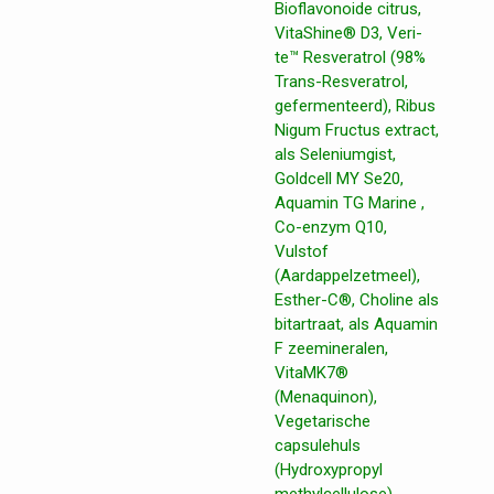
Bioflavonoide citrus,
VitaShine® D3, Veri-
te™ Resveratrol (98%
Trans-Resveratrol,
gefermenteerd), Ribus
Nigum Fructus extract,
als Seleniumgist,
Goldcell MY Se20,
Aquamin TG Marine ,
Co-enzym Q10,
Vulstof
(Aardappelzetmeel),
Esther-C®, Choline als
bitartraat, als Aquamin
F zeemineralen,
VitaMK7®
(Menaquinon),
Vegetarische
capsulehuls
(Hydroxypropyl