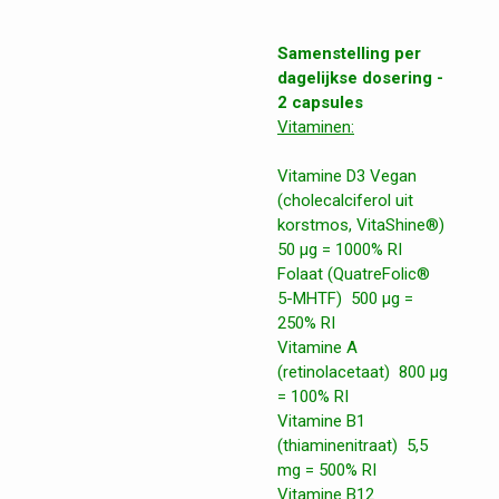
Samenstelling per
dagelijkse dosering -
2 capsules
Vitaminen:
Vitamine D3 Vegan
(cholecalciferol uit
korstmos, VitaShine®)
50 μg = 1000% RI
Folaat (QuatreFolic®
5-MHTF) 500 μg =
250% RI
Vitamine A
(retinolacetaat) 800 μg
= 100% RI
Vitamine B1
(thiaminenitraat) 5,5
mg = 500% RI
Vitamine B12