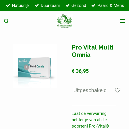
Natuurlijk
Duurzaam
Gezond
Paard & Mens
Ga
direct
naar
de
hoofdinhoud
Pro Vital Multi
Omnia
€ 36,95
Uitgeschakeld
Laat de verwarring
achter je van al die
soorten! Pro-Vital®