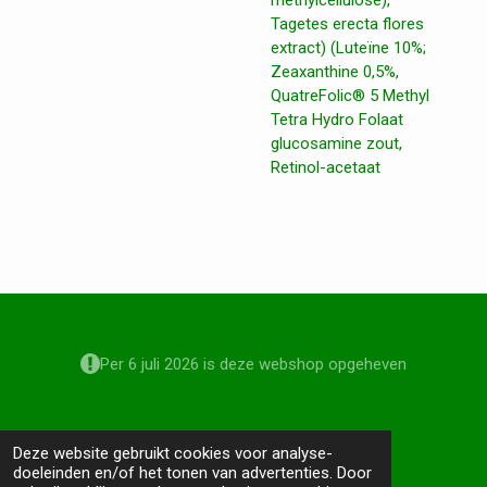
methylcellulose),
Tagetes erecta flores
extract) (Luteïne 10%;
Zeaxanthine 0,5%,
QuatreFolic® 5 Methyl
Tetra Hydro Folaat
glucosamine zout,
Retinol-acetaat
Per 6 juli 2026 is deze webshop opgeheven
© 2020 - 2026 All About Naturals
Deze website gebruikt cookies voor analyse-
doeleinden en/of het tonen van advertenties. Door