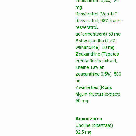
zeaxanthine 0,5%) 20
mg
Resveratrol (Veri-te™
Resveratrol, 98% trans-
resveratrol,
gefermenteerd) 50 mg
Ashwagandha (1,5%
withanolide) 50 mg
Zeaxanthine (Tagetes
erecta flores extract,
luteïne 10% en
zeaxanthine 0,5%) 500
μg
Zwarte bes (Ribus
nigum fructus extract)
50 mg
Aminozuren
Choline (bitartraat)
82,5 mg