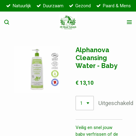
Natuurlijk
Duurzaam
Gezond
Paard & Mens
Ga
direct
naar
de
hoofdinhoud
Alphanova
Cleansing
Water - Baby
€ 13,10
Uitgeschakeld
Veilig en snel jouw
baby verfrissen of de