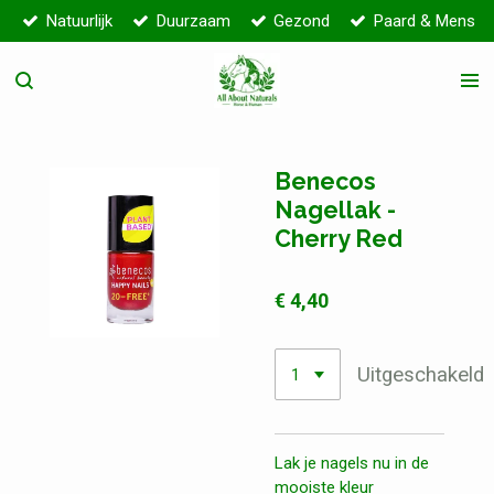
Natuurlijk
Duurzaam
Gezond
Paard & Mens
Ga
direct
naar
de
hoofdinhoud
Benecos
Nagellak -
Cherry Red
€ 4,40
Uitgeschakeld
Lak je nagels nu in de
mooiste kleur