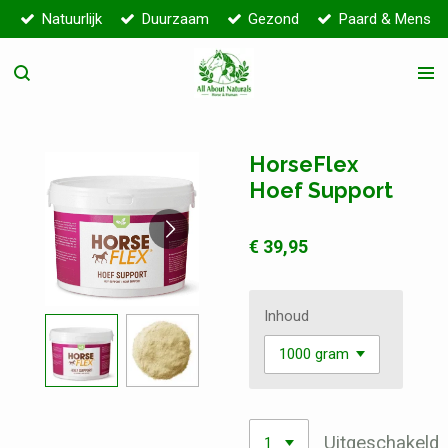
Natuurlijk
Duurzaam
Gezond
Paard & Mens
Ga
direct
naar
de
hoofdinhoud
HorseFlex
Hoef Support
€ 39,95
Inhoud
Uitgeschakeld