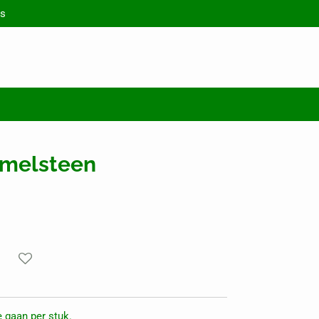
s
mmelsteen
 gaan per stuk.