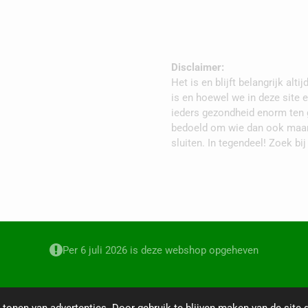
Disclaimer:
Het is en blijft belangrijk al
is en hoewel we in deze site 
ieders gezondheid enorm ten 
bedoeld om wie dan ook maar 
sluiten. In tegendeel! Zoek bij 
Per 6 juli 2026 is deze webshop opgeheven