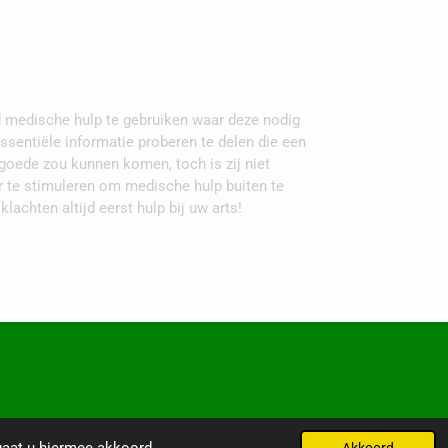
tijd medische hulp te gebruiken waar deze nodig
essentiële informatie proberen te delen die een
goede zou kunnen komen, toch is zij niet
te stimuleren om medische hulp buiten te
klachten altijd eerst hulp bij uw arts!