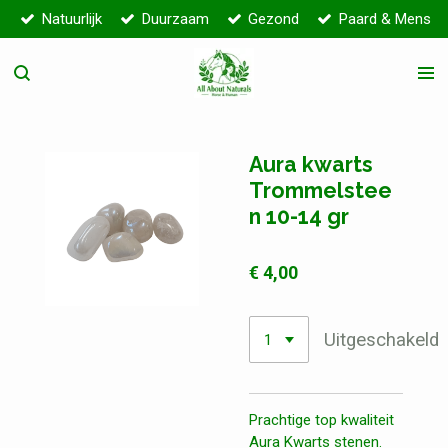
Natuurlijk
Duurzaam
Gezond
Paard & Mens
Ga
direct
naar
de
hoofdinhoud
Aura kwarts
Trommelstee
n 10-14 gr
€ 4,00
Uitgeschakeld
Prachtige top kwaliteit
Aura Kwarts stenen.