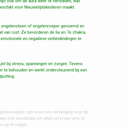
helpt ook om de aura weer te herstellen, wat
geschikt voor Nieuwetijdskinderen maakt.
e engelensteen of engelenroeper genoemd en
el van rust. Ze bevorderen de 6e en 7e chakra,
pt emotionele en negatieve verbindindingen te
nt bij stress, spanningen en zorgen. Tevens
er te behouden en werkt ondersteunend bij een
putting.
 geneeswijzen zijn nooit een vervanging voor de
an ook verstandig om altijd eerst een arts te
n op te volgen.