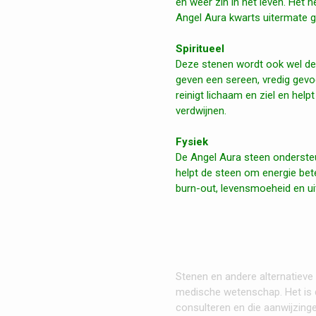
en weer zin in het leven. Het 
Angel Aura kwarts u
itermate 
Spiritueel
Deze stenen wordt ook wel d
geven een sereen, vredig gevo
reinigt lichaam en ziel en hel
verdwijnen.
Fysiek
De Angel Aura steen ondersteu
helpt de steen om energie bet
burn-out, levensmoeheid en uit
Stenen en andere alternatieve
medische wetenschap. Het is d
consulteren en die aanwijzinge