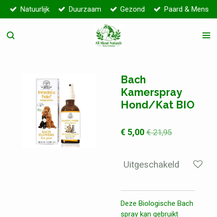
Natuurlijk
Duurzaam
Gezond
Paard & Mens
Ga
direct
naar
de
hoofdinhoud
Bach
Kamerspray
Hond/Kat BIO
€ 5,00
€ 21,95
Uitgeschakeld
Deze Biologische Bach
spray kan gebruikt