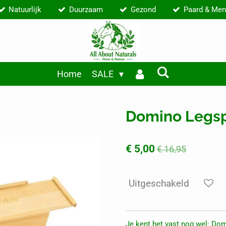
Natuurlijk
Duurzaam
Gezond
Paard & Men
Home
SALE
Domino Legsp
€ 5,00
€ 16,95
Uitgeschakeld
Je kent het vast nog wel: Do