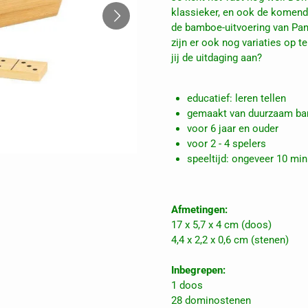
klassieker, en ook de komend
de bamboe-uitvoering van Pan
zijn er ook nog variaties op t
jij de uitdaging aan?
educatief: leren tellen
gemaakt van duurzaam ba
voor 6 jaar en ouder
voor 2 - 4 spelers
speeltijd: ongeveer 10 mi
Afmetingen:
17 x 5,7 x 4 cm (doos)
4,4 x 2,2 x 0,6 cm (stenen)
Inbegrepen:
1 doos
28 dominostenen