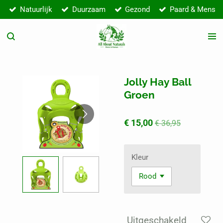
Natuurlijk
Duurzaam
Gezond
Paard & Mens
Ga
direct
naar
de
hoofdinhoud
Jolly Hay Ball
Groen
€ 15,00
€ 36,95
Kleur
Uitgeschakeld