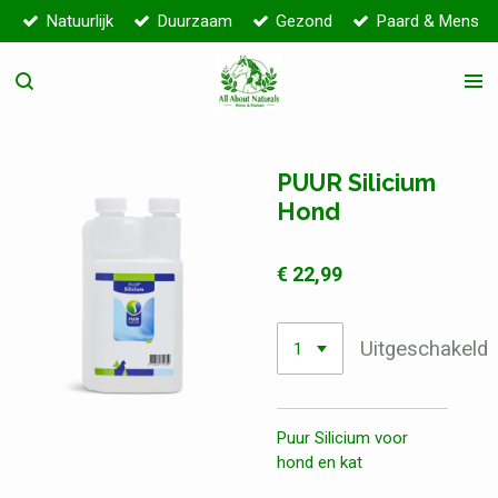
Natuurlijk
Duurzaam
Gezond
Paard & Mens
Ga
direct
naar
de
hoofdinhoud
PUUR Silicium
Hond
€ 22,99
Uitgeschakeld
Puur Silicium voor
hond en kat