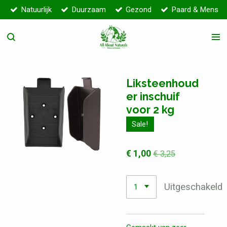
Natuurlijk
Duurzaam
Gezond
Paard & Mens
Ga
direct
naar
de
hoofdinhoud
Liksteenhoud
er inschuif
voor 2 kg
Sale!
€ 1,00
€ 3,25
Uitgeschakeld