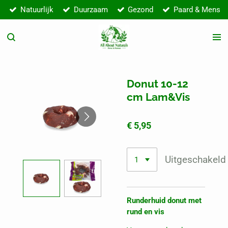
Natuurlijk
Duurzaam
Gezond
Paard & Mens
Ga
direct
naar
de
hoofdinhoud
Donut 10-12
cm Lam&Vis
€ 5,95
Uitgeschakeld
Runderhuid donut met
rund en vis