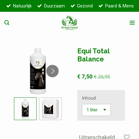
Natuurlijk
Duurzaam
Gezond
Paard & Mens
Ga
direct
naar
de
hoofdinhoud
Equi Total
Balance
€ 7,50
€ 26,95
Inhoud
Uitgeschakeld