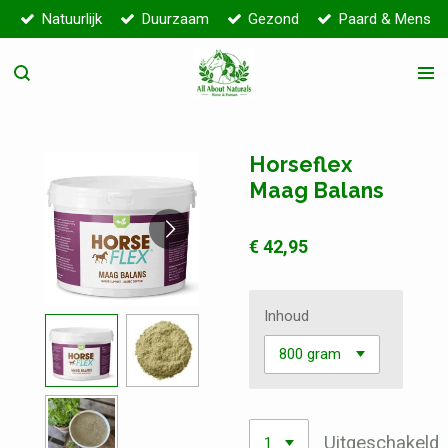
Natuurlijk
Duurzaam
Gezond
Paard & Mens
Ga
direct
naar
de
hoofdinhoud
Horseflex
Maag Balans
€ 42,95
Inhoud
Uitgeschakeld