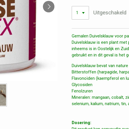
Uitgeschakeld
Gemalen Duivelsklauw voor p
Duivelsklauw is een plant met 
inheems is in Oostelijk en Zui
gebruikt en in dit geval is het
Duivelsklauw bevat van nature
Bitterstoffen (harpagide, har
Flavonoïden (kaempferol en lut
Glycosiden
Fenolzuren
Mineralen: mangaan, cobalt, zi
selenium, kalium, natrium, tin,
Dosering:
Dit product kan eenvoudig ov