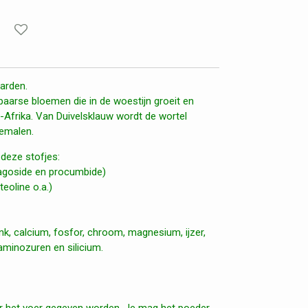
aarden.
paarse bloemen die in de woestijn groeit en
d-Afrika. Van Duivelsklauw wordt de wortel
 gemalen.
 deze stofjes:
pagoside en procumbide)
eoline o.a.)
nk, calcium, fosfor, chroom, magnesium, ijzer,
 aminozuren en silicium.
er het voer gegeven worden. Je mag het poeder