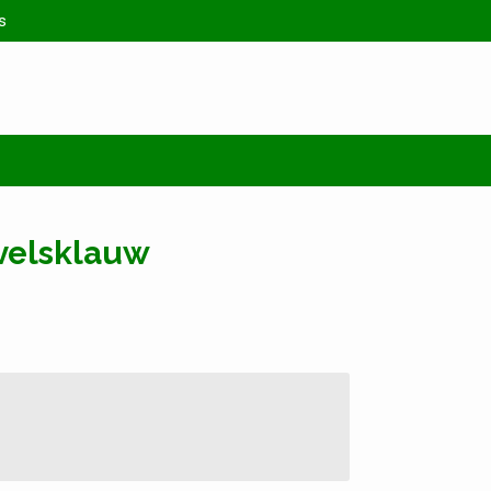
s
velsklauw