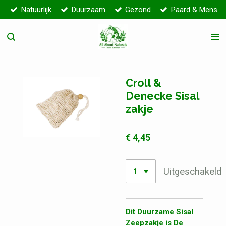
Natuurlijk
Duurzaam
Gezond
Paard & Mens
Ga
direct
naar
de
hoofdinhoud
Croll &
Denecke Sisal
zakje
€ 4,45
Uitgeschakeld
Dit Duurzame Sisal
Zeepzakje is De