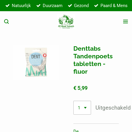
Natuurlijk
Duurzaam
Gezond
Paard & Mens
Ga
direct
naar
de
hoofdinhoud
Denttabs
Tandenpoets
tabletten -
fluor
€ 5,99
Uitgeschakeld
De