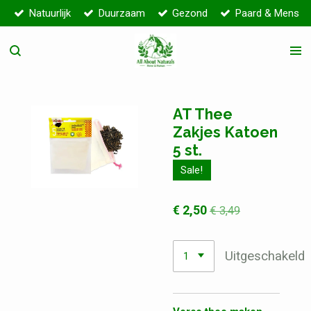
Natuurlijk
Duurzaam
Gezond
Paard & Mens
Ga
direct
naar
de
hoofdinhoud
AT Thee
Zakjes Katoen
5 st.
Sale!
€ 2,50
€ 3,49
Uitgeschakeld