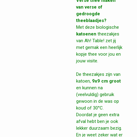
Verse thee maken
van verse of
gedroogde
theeblaadjes?
Met deze biologische
katoenen
theezakjes
van Ah! Table! zet jij
met gemak een heerlijk
kopje thee voor jou en
jouw visite.
De theezakjes zijn van
katoen,
9x9 cm groot
en kunnen na
(veelvuldig) gebruik
gewoon in de was op
koud of 30°C.
Doordat je geen extra
afval hebt ben je ook
lekker duurzaam bezig.
En je weet zeker wat er