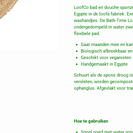
LoofCo bad en douche sponze
Egypte in de loofa fabriek. E
washandjes. De Bath-Time Loo
ondergedompeld in water zwel
flexibele pad.
Gaat maanden mee en kan
Biologisch afbreekbaar en
Geschikt voor veganisten
Handgemaakt in Egypte
Schuurt als de spons droog i
versleten, worden gecomposte
ophanglus. Afgevlakt voor tra
Hoe te gebruiken
Spoel goed met water voor