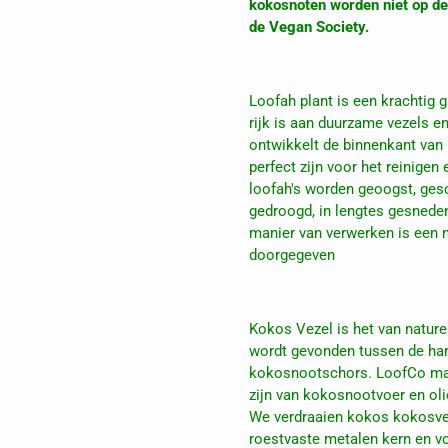
kokosnoten worden niet op de
de Vegan Society.
Loofah plant is een krachtig 
rijk is aan duurzame vezels en 
ontwikkelt de binnenkant van 
perfect zijn voor het reinig
loofah's worden geoogst, gesc
gedroogd, in lengtes gesnede
manier van verwerken is een na
doorgegeven
Kokos Vezel is het van nature 
wordt gevonden tussen de hard
kokosnootschors. LoofCo maa
zijn van kokosnootvoer en ol
We verdraaien kokos kokosvez
roestvaste metalen kern en v