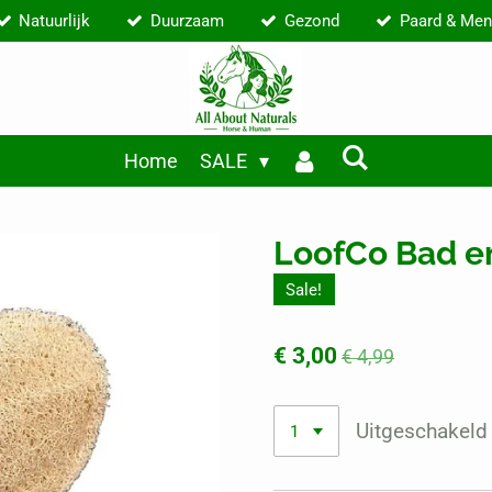
Natuurlijk
Duurzaam
Gezond
Paard & Men
Home
SALE
LoofCo Bad e
Sale!
€ 3,00
€ 4,99
Uitgeschakeld