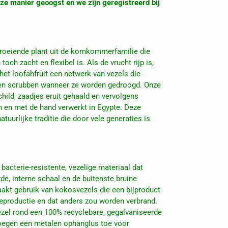
ze manier geoogst en we zijn geregistreerd bij
groeiende plant uit de komkommerfamilie die
toch zacht en flexibel is. Als de vrucht rijp is,
het loofahfruit een netwerk van vezels die
en en scrubben wanneer ze worden gedroogd. Onze
hild, zaadjes eruit gehaald en vervolgens
n en met de hand verwerkt in Egypte. Deze
tuurlijke traditie die door vele generaties is
bacterie-resistente, vezelige materiaal dat
e, interne schaal en de buitenste bruine
kt gebruik van kokosvezels die een bijproduct
ieproductie en dat anders zou worden verbrand.
el rond een 100% recyclebare, gegalvaniseerde
oegen een metalen ophanglus toe voor