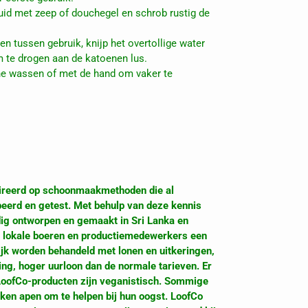
uid met zeep of douchegel en schrob rustig de
n tussen gebruik, knijp het overtollige water
m te drogen aan de katoenen lus.
ne wassen of met de hand om vaker te
pireerd op schoonmaakmethoden die al
beerd en getest. Met behulp van deze kennis
ig ontworpen en gemaakt in Sri Lanka en
t lokale boeren en productiemedewerkers een
ijk worden behandeld met lonen en uitkeringen,
ng, hoger uurloon dan de normale tarieven. Er
. LoofCo-producten zijn veganistisch. Sommige
en apen om te helpen bij hun oogst. LoofCo