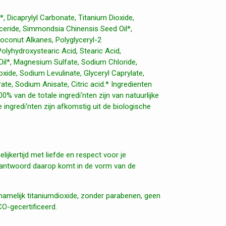
, Dicaprylyl Carbonate, Titanium Dioxide,
lyceride, Simmondsia Chinensis Seed Oil*,
Coconut Alkanes, Polyglyceryl-2
olyhydroxystearic Acid, Stearic Acid,
il*, Magnesium Sulfate, Sodium Chloride,
de, Sodium Levulinate, Glyceryl Caprylate,
te, Sodium Anisate, Citric acid.* Ingredienten
0% van de totale ingredi‘nten zijn van natuurlijke
 ingredi‘nten zijn afkomstig uit de biologische
ijkertijd met liefde en respect voor je
t antwoord daarop komt in de vorm van de
 namelijk titaniumdioxide, zonder parabenen, geen
O-gecertificeerd.