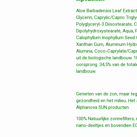
Aloe Barbadensis Leaf Extract*
Glycerin, Caprylic/Capric Trig
Polyglyceryl-3 Diisostearate, 
Dipolyhydroxystearate, Aqua, P
Calophyllum Inophyllum Seed O
Xanthan Gum, Aluminum Hydroxi
Alumina, Coco-Caprylate/Capra
uit de biologische landbouw. 10
oorsprong. 34,5% van de totale
landbouw.
Genieten van de zon, maar tegel
gezondheid en het milieu. He
Alphanova SUN producten.
100% Natuurlijke zonnefilters,
nano-deeltjes en bovendien EC