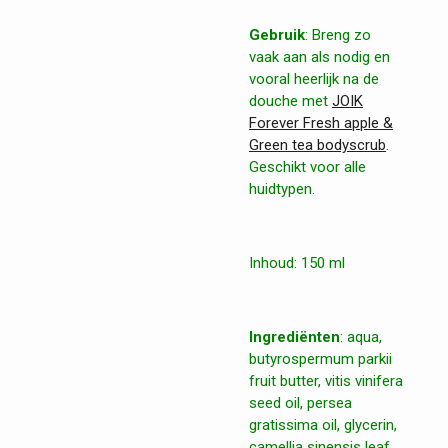
Gebruik
: Breng zo
vaak aan als nodig en
vooral heerlijk na de
douche met
JOIK
Forever Fresh apple &
Green tea bodyscrub
.
Geschikt voor alle
huidtypen.
Inhoud: 150 ml
Ingrediënten
: aqua,
butyrospermum parkii
fruit butter, vitis vinifera
seed oil, persea
gratissima oil, glycerin,
camellia sinensis leaf