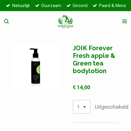
Natuurlijk
Duurzaam
Gezond
Paard & Mens
Ga
direct
naar
de
hoofdinhoud
JOIK Forever
Fresh apple &
Green tea
bodylotion
€ 14,00
Uitgeschakeld