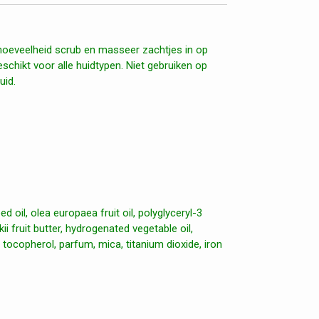
oeveelheid scrub en masseer zachtjes in op
eschikt voor alle huidtypen. Niet gebruiken op
uid.
 oil, olea europaea fruit oil, polyglyceryl-3
i fruit butter, hydrogenated vegetable oil,
tocopherol, parfum, mica, titanium dioxide, iron