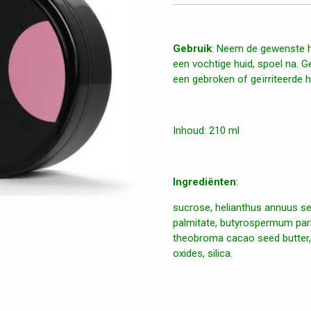
Gebruik
: Neem de gewenste h
een vochtige huid, spoel na. G
een gebroken of geïrriteerde h
Inhoud: 210 ml
Ingrediënten
:
sucrose, helianthus annuus seed
palmitate, butyrospermum parki
theobroma cacao seed butter, 
oxides, silica.