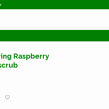
s
ing Raspberry
scrub