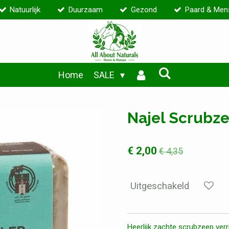
Natuurlijk
Duurzaam
Gezond
Paard & Men
Home
SALE
Najel Scrubze
€ 2,00
€ 4,35
Uitgeschakeld
Heerlijk zachte scrubzeep verr