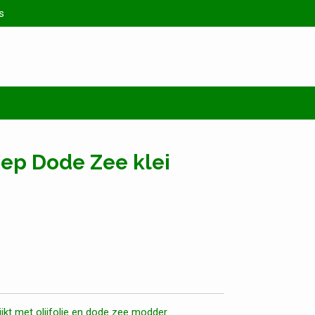
s
ep Dode Zee klei
ijkt met olijfolie en dode zee modder.