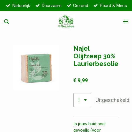
Natuurlijk
Duurzaam
Gezond
Paard & Mens
Ga
direct
naar
de
hoofdinhoud
Najel
Olijfzeep 30%
Laurierbesolie
€ 9,99
Uitgeschakeld
Is jouw huid snel
gevoelig (voor