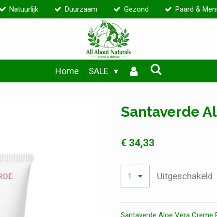
Natuurlijk
Duurzaam
Gezond
Paard & Men
Home
SALE
Santaverde A
€ 34,33
Uitgeschakeld
Santaverde Aloe Vera Creme R