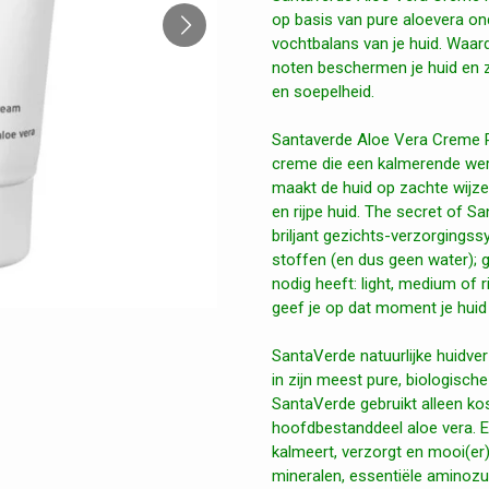
op basis van pure aloevera on
vochtbalans van je huid. Waard
noten beschermen je huid en z
en soepelheid.
Santaverde Aloe Vera Creme Ric
creme die een kalmerende werk
maakt de huid op zachte wijze 
en rijpe huid. The secret of S
briljant gezichts-verzorging
stoffen (en dus geen water); 
nodig heeft: light, medium of 
geef je op dat moment je huid 
SantaVerde natuurlijke huidve
in zijn meest pure, biologisch
SantaVerde gebruikt alleen ko
hoofdbestanddeel aloe vera. Ee
kalmeert, verzorgt en mooi(er)
mineralen, essentiële aminozu