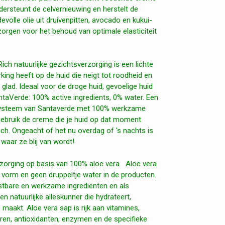
dersteunt de celvernieuwing en herstelt de
evolle olie uit druivenpitten, avocado en kukui-
orgen voor het behoud van optimale elasticiteit
h natuurlijke gezichtsverzorging is een lichte
ing heeft op de huid die neigt tot roodheid en
glad. Ideaal voor de droge huid, gevoelige huid
antaVerde: 100% active ingredients, 0% water. Een
ssysteem van Santaverde met 100% werkzame
gebruik de creme die je huid op dat moment
rich. Ongeacht of het nu overdag of 's nachts is
waar ze blij van wordt!
rzorging op basis van 100% aloe vera Aloë vera
e vorm en geen druppeltje water in de producten.
stbare en werkzame ingrediënten en als
n natuurlijke alleskunner die hydrateert,
 maakt. Aloe vera sap is rijk aan vitamines,
ren, antioxidanten, enzymen en de specifieke