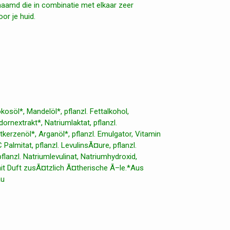
aamd die in combinatie met elkaar zeer
or je huid.
osöl*, Mandelöl*, pflanzl. Fettalkohol,
ornextrakt*, Natriumlaktat, pflanzl.
kerzenöl*, Arganöl*, pflanzl. Emulgator, Vitamin
Palmitat, pflanzl. LevulinsÃ¤ure, pflanzl.
pflanzl. Natriumlevulinat, Natriumhydroxid,
 mit Duft zusÃ¤tzlich Ã¤therische Ã–le.*Aus
au