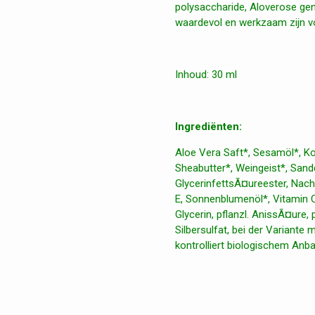
polysaccharide, Aloverose gen
waardevol en werkzaam zijn vo
Inhoud: 30 ml
Ingrediënten:
Aloe Vera Saft*, Sesamöl*, Kok
Sheabutter*, Weingeist*, Sandd
GlycerinfettsÃ¤ureester, Nacht
E, Sonnenblumenöl*, Vitamin C 
Glycerin, pflanzl. AnissÃ¤ure, 
Silbersulfat, bei der Variante
kontrolliert biologischem Anb