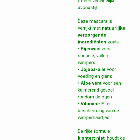
of een verleidelijke
avondstijl.
Deze mascara is
verrijkt met
natuurlijke
verzorgende
ingrediënten
zoals:
•
Bijenwas
voor
soepele, vollere
wimpers
•
Jojoba-olie
voor
voeding en glans
•
Aloë vera
voor een
kalmerend gevoel
rondom de ogen
•
Vitamine E
ter
bescherming van de
wimperhaartjes
De rijke formule
klontert niet
, houdt de