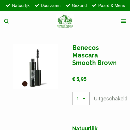
Natuurlijk
Duurzaam
Gezond
Paard & Mens
Ga
direct
naar
de
hoofdinhoud
Benecos
Mascara
Smooth Brown
€ 5,95
Uitgeschakeld
Natuurlijk