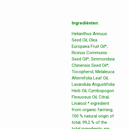
Ingrediënten
:
Helianthus Annuus
Seed Oil, Olea
Europaea Fruit Oil*,
Ricinus Communis
Seed Oil*, Simmondsia
Chinensis Seed Oil*,
Tocopherol, Melaleuca
Alternifolia Leaf Oil,
Lavandula Angustifolia
Herb Oil, Cymbopogon
Flexuosus Oil, Citral,
Linalool * ingredient
from organic farming;
100 % natural origin of
total; 99,2 % of the
total ingredients are