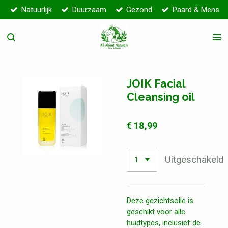
Natuurlijk
Duurzaam
Gezond
Paard & Mens
Ga
direct
naar
de
hoofdinhoud
JOIK Facial
Cleansing oil
€ 18,99
Uitgeschakeld
Deze gezichtsolie is
geschikt voor alle
huidtypes, inclusief de