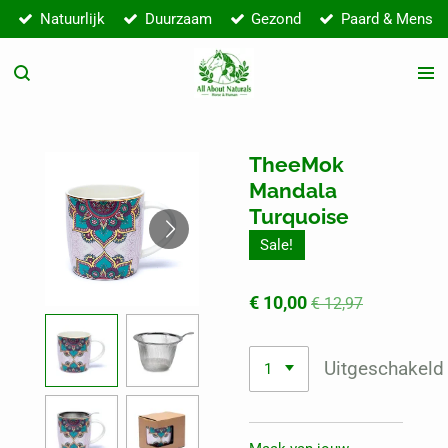
Natuurlijk
Duurzaam
Gezond
Paard & Mens
Ga
direct
naar
de
hoofdinhoud
TheeMok
Mandala
Turquoise
Sale!
€ 10,00
€ 12,97
Uitgeschakeld