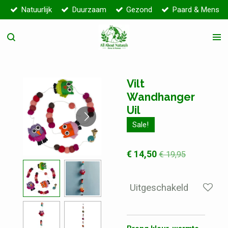
Natuurlijk
Duurzaam
Gezond
Paard & Mens
Ga
direct
naar
de
hoofdinhoud
Vilt
Wandhanger
Uil
Sale!
€ 14,50
€ 19,95
Uitgeschakeld