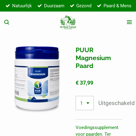
Natuurlijk
Duurzaam
Gezond
Paard & Mens
Ga
direct
naar
de
hoofdinhoud
PUUR
Magnesium
Paard
€ 37,99
Uitgeschakeld
Voedingssupplement
voor paarden. Ter