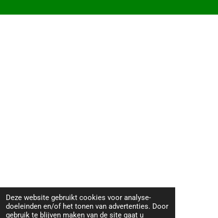
Deze website gebruikt cookies voor analyse-
doeleinden en/of het tonen van advertenties. Door
gebruik te blijven maken van de site gaat u