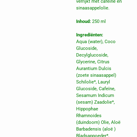
verrijkt met cafeïne en
sinaasappelolie.
Inhoud:
250 ml
Ingrediënten:
Aqua (water), Coco
Glucoside,
Decylglucoside,
Glycerine, Citrus
Aurantium Dulcis
(zoete sinaasappel)
Schilolie*, Lauryl
Glucoside, Cafeïne,
Sesamum Indicum
(sesam) Zaadolie*,
Hippophae
Rhamnoides
(duindoorn) Olie, Aloë
Barbadensis (aloë )
Bladsappoeder*,