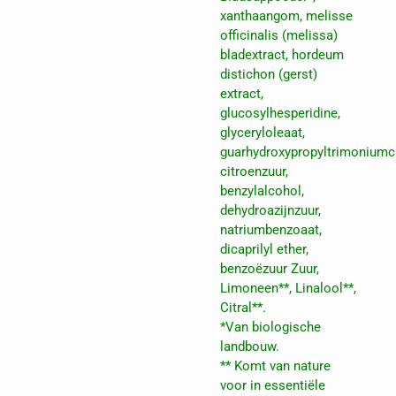
xanthaangom, melisse
officinalis (melissa)
bladextract, hordeum
distichon (gerst)
extract,
glucosylhesperidine,
glyceryloleaat,
guarhydroxypropyltrimoniumch
citroenzuur,
benzylalcohol,
dehydroazijnzuur,
natriumbenzoaat,
dicaprilyl ether,
benzoëzuur Zuur,
Limoneen**, Linalool**,
Citral**.
*Van biologische
landbouw.
** Komt van nature
voor in essentiële