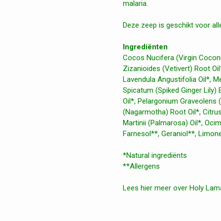
malaria.
Deze zeep is geschikt voor all
Ingrediënten
Cocos Nucifera (Virgin Coconu
Zizanioides (Vetivert) Root Oi
Lavendula Angustifolia Oil*, 
Spicatum (Spiked Ginger Lily)
Oil*, Pelargonium Graveolens 
(Nagarmotha) Root Oil*, Citru
Martinii (Palmarosa) Oil*, Ocim
Farnesol**, Geraniol**, Limone
*Natural ingrediënts
**Allergens
Lees hier meer over Holy Lam